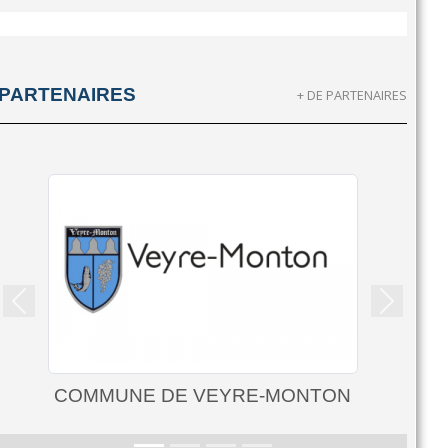
PARTENAIRES
+ DE PARTENAIRES
Précedent
Suivant
MUNE DE VEYRE-MONTON
MUNICIPALI