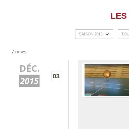
LES
7 news
DÉC.
03
2015