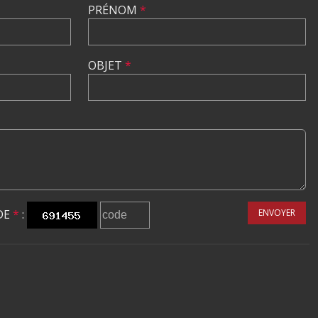
PRÉNOM
*
OBJET
*
DE
*
:
ENVOYER