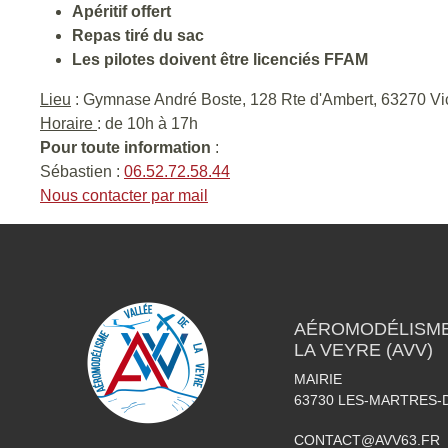
Apéritif offert
Repas tiré du sac
Les pilotes doivent être licenciés FFAM
Lieu
: Gymnase André Boste, 128 Rte d'Ambert, 63270 
Horaire
: de 10h à 17h
Pour toute information
:
Sébastien :
06.52.72.58.44
Nous contacter par mail
AÉROMODÉLISME 
LA VEYRE (AVV)
MAIRIE
63730
LES-MARTRES-
CONTACT@AVV63.FR